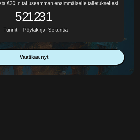
sta €20: n tai useamman ensimmäiselle talletuksellesi
52
12
30
Tunnit
Pöytäkirja
Sekuntia
Vaatikaa nyt