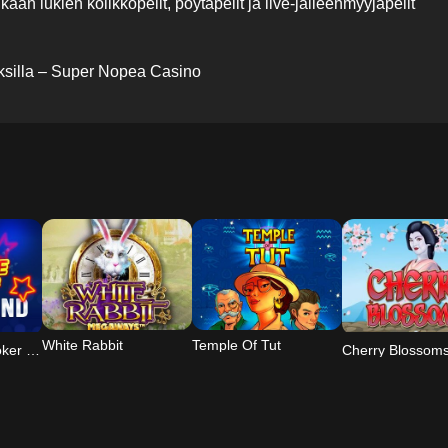
n lukien kolikkopelit, pöytäpelit ja live-jälleenmyyjäpelit
uksilla – Super Nopea Casino
lluksellamme
nolla
en pelaamiseen Super Nopea Casinolla
White Rabbit
Temple Of Tut
Double Bonus Poker 100 Hand
Cherry Blossom