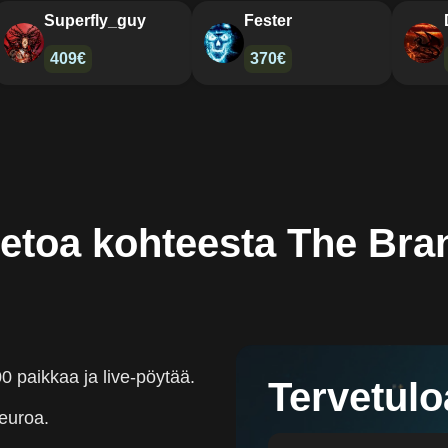
Head-Knocker
Superfly_guy
284€
409€
ietoa kohteesta The Bra
0 paikkaa ja live-pöytää.
Tervetul
 euroa.