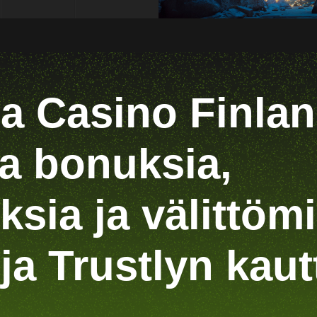
 Casino Finlan
a bonuksia,
ksia ja välittöm
ja Trustlyn kaut